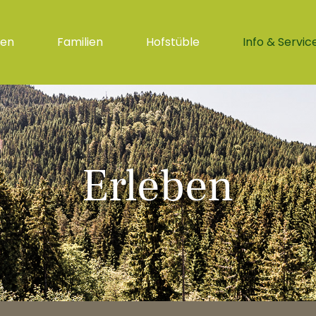
gen
Familien
Hofstüble
Info & Servic
Erleben