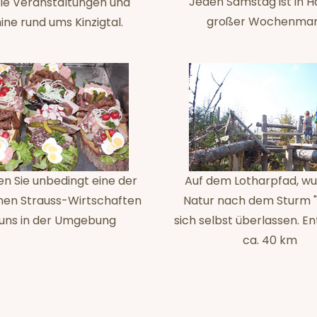
Jeden Samstag ist in H
le Veranstaltungen und
großer Wochenmar
ne rund ums Kinzigtal.
n Sie unbedingt eine der
Auf dem Lotharpfad, wu
hen Strauss-Wirtschaften
Natur nach dem Sturm "
 uns in der Umgebung
sich selbst überlassen. En
ca. 40 km