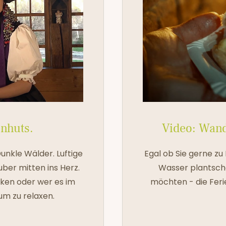
enhuts.
Video: Wan
nkle Wälder. Luftige
Egal ob Sie gerne zu
uber mitten ins Herz.
Wasser plantsch
iken oder wer es im
möchten - die Ferie
m zu relaxen.