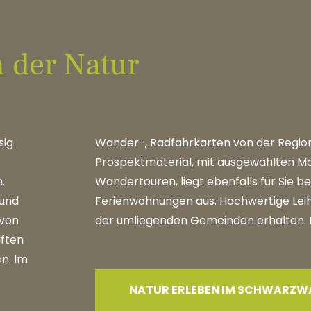
n der Natur
sig
Wander-, Radfahrkarten von der Region 
Prospektmaterial, mit ausgewählten Mo
.
Wandertouren, liegt ebenfalls für Sie ber
 und
Ferienwohnungen aus. Hochwertige Lei
 von
der umliegenden Gemeinden erhalten. Hi
aften
en. Im
NATUR ERLEBEN IM SCHWARZW