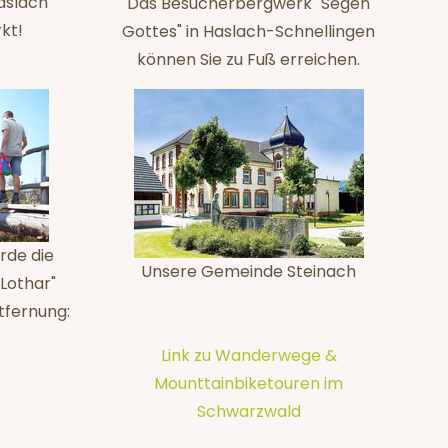
aslach
Das Besucherbergwerk "Segen
kt!
Gottes" in Haslach-Schnellingen
können Sie zu Fuß erreichen.
rde die
Unsere Gemeinde Steinach
Lothar"
tfernung:
Link zu Wanderwege &
Mounttainbiketouren im
Schwarzwald