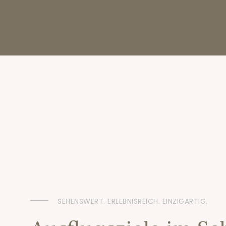
SEHENSWERT. ERLEBNISREICH. EINZIGARTIG.